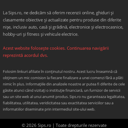
La Sips.ro, ne dedicăm să oferim recenzii online, ghiduri și
clasamente obiective și actualizate pentru produse din diferite
nișe, inclusiv auto, casă și grădină, electronice și electrocasnice,
hobby-uri și fitness și vehicule electrice.
Acest website folosește cookies. Continuarea navigării
reprezintă acordul dvs.
Folosim linkuri afiliate în conținutul nostru. Acest lucru înseamnă că
obținem un mic comision la fiecare finalizare a unei comenzi fără a plăti
nimic în plus. Informațiile din analizele noastre ar putea fi diferite de cele
găsite atunci când vizitați o instituție financiară, un furnizor de servicii
sau un site web al unui anumit produs. Sips.ro nu garanteaza legalitatea,
fiabilitatea, utilitatea, veridicitatea sau exactitatea serviciilor sau a
informatiilor diseminate prin intermediul site-ului web.
© 2026 Sips.ro | Toate drepturile rezervate