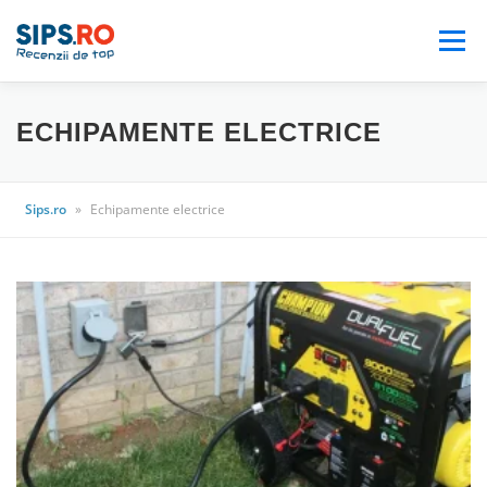
Meniu
BLOG
AUTO
CASA & GRADINA
ECHIPAMENTE ELECTRICE
ELECTRONICE
ELECTROCASNICE
Sips.ro
»
Echipamente electrice