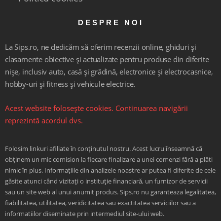
DESPRE NOI
La Sips.ro, ne dedicăm să oferim recenzii online, ghiduri și
clasamente obiective și actualizate pentru produse din diferite
nișe, inclusiv auto, casă și grădină, electronice și electrocasnice,
hobby-uri și fitness și vehicule electrice.
Acest website folosește cookies. Continuarea navigării
reprezintă acordul dvs.
Folosim linkuri afiliate în conținutul nostru. Acest lucru înseamnă că
obținem un mic comision la fiecare finalizare a unei comenzi fără a plăti
nimic în plus. Informațiile din analizele noastre ar putea fi diferite de cele
găsite atunci când vizitați o instituție financiară, un furnizor de servicii
sau un site web al unui anumit produs. Sips.ro nu garanteaza legalitatea,
fiabilitatea, utilitatea, veridicitatea sau exactitatea serviciilor sau a
informatiilor diseminate prin intermediul site-ului web.