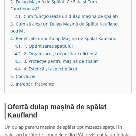
2.
Dulap Maşină de Spălat: Ce Este și Cum
Funcționează?
2.1.
Cum funcționează un dulap maşină de spălat?
3.
Cum să alegi un Dulap Maşină de Spălat Kaufland
potrivit
4.
Beneficiile unui Dulap Maşină de Spălat Kaufland
4.1.
1. Optimizarea spațiului
4.2.
2. Organizare și depozitare eficientă
4.3.
3. Protecție pentru mașina de spălat
4.4.
4. Estetică și aspect plăcut
5.
Concluzie
6.
Întrebări frecvente
Ofertă dulap mașină de spălat
Kaufland
Un dulap pentru mașina de spălat optimizează spațiul în
baie sau bucătorie – modelele din PAL rezistent la umiditate