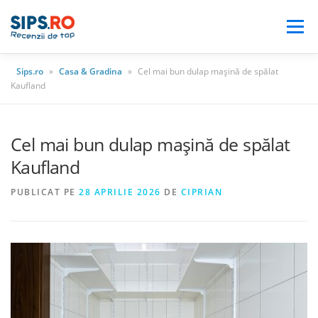
Meniu
Sips.ro
»
Casa & Gradina
»
Cel mai bun dulap maşină de spălat
BLOG
AUTO
CASA & GRADINA
Kaufland
ELECTRONICE
ELECTROCASNICE
Cel mai bun dulap maşină de spălat
Kaufland
PUBLICAT PE
28 APRILIE 2026
DE
CIPRIAN