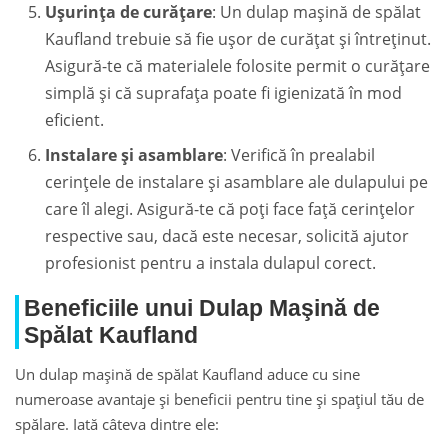
Ușurința de curățare
: Un dulap maşină de spălat
Kaufland trebuie să fie ușor de curățat și întreținut.
Asigură-te că materialele folosite permit o curățare
simplă și că suprafața poate fi igienizată în mod
eficient.
Instalare și asamblare
: Verifică în prealabil
cerințele de instalare și asamblare ale dulapului pe
care îl alegi. Asigură-te că poți face față cerințelor
respective sau, dacă este necesar, solicită ajutor
profesionist pentru a instala dulapul corect.
Beneficiile unui Dulap Maşină de
Spălat Kaufland
Un dulap maşină de spălat Kaufland aduce cu sine
numeroase avantaje și beneficii pentru tine și spațiul tău de
spălare. Iată câteva dintre ele: