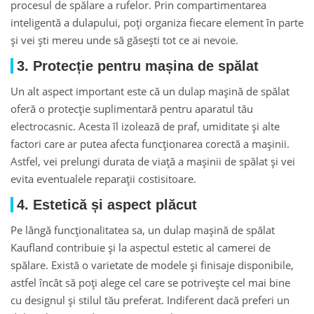
procesul de spălare a rufelor. Prin compartimentarea
inteligentă a dulapului, poți organiza fiecare element în parte
și vei ști mereu unde să găsești tot ce ai nevoie.
3. Protecție pentru mașina de spălat
Un alt aspect important este că un dulap maşină de spălat
oferă o protecție suplimentară pentru aparatul tău
electrocasnic. Acesta îl izolează de praf, umiditate și alte
factori care ar putea afecta funcționarea corectă a mașinii.
Astfel, vei prelungi durata de viață a mașinii de spălat și vei
evita eventualele reparații costisitoare.
4. Estetică și aspect plăcut
Pe lângă funcționalitatea sa, un dulap maşină de spălat
Kaufland contribuie și la aspectul estetic al camerei de
spălare. Există o varietate de modele și finisaje disponibile,
astfel încât să poți alege cel care se potrivește cel mai bine
cu designul și stilul tău preferat. Indiferent dacă preferi un