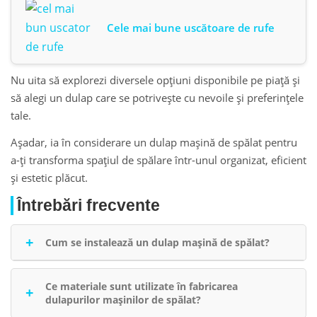
Cele mai bune uscătoare de rufe
Nu uita să explorezi diversele opțiuni disponibile pe piață și
să alegi un dulap care se potrivește cu nevoile și preferințele
tale.
Așadar, ia în considerare un dulap maşină de spălat pentru
a-ți transforma spațiul de spălare într-unul organizat, eficient
și estetic plăcut.
Întrebări frecvente
Cum se instalează un dulap maşină de spălat?
Instalarea unui dulap maşină de spălat poate varia în
funcție de modelul și producătorul ales. De obicei,
Ce materiale sunt utilizate în fabricarea
dulapurilor mașinilor de spălat?
acestea vin cu instrucțiuni de asamblare și instalare pe