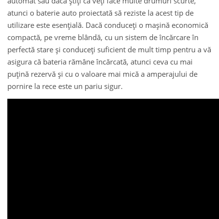
automat sau dacă știți că veți face multe drumuri scurte,
atunci o baterie auto proiectată să reziste la acest tip de
utilizare este esențială. Dacă conduceți o mașină economică
compactă, pe vreme blândă, cu un sistem de încărcare în
perfectă stare și conduceți suficient de mult timp pentru a vă
asigura că bateria rămâne încărcată, atunci ceva cu mai
puțină rezervă și cu o valoare mai mică a amperajului de
pornire la rece este un pariu sigur.