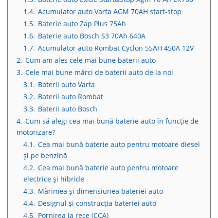
1.4.
Acumulator auto Varta AGM 70AH start-stop
1.5.
Baterie auto Zap Plus 75Ah
1.6.
Baterie auto Bosch S3 70Ah 640A
1.7.
Acumulator auto Rombat Cyclon 55AH 450A 12V
2.
Cum am ales cele mai bune baterii auto
3.
Cele mai bune mărci de baterii auto de la noi
3.1.
Baterii auto Varta
3.2.
Baterii auto Rombat
3.3.
Baterii auto Bosch
4.
Cum să alegi cea mai bună baterie auto în funcție de
motorizare?
4.1.
Cea mai bună baterie auto pentru motoare diesel
și pe benzină
4.2.
Cea mai bună baterie auto pentru motoare
electrice și hibride
4.3.
Mărimea și dimensiunea bateriei auto
4.4.
Designul și construcția bateriei auto
4.5.
Pornirea la rece (CCA)