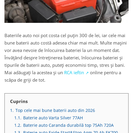
Bateriile auto noi pot costa cel puțin 300 de lei, iar cele mai
bune baterii auto costă adesea chiar mai mult. Multe mașini
vor avea nevoie de înlocuirea bateriei la un moment dat.
Învățând despre întreținerea bateriei, înlocuirea bateriei și
tipurile de baterii auto, puteți economisi timp, stres și bani.
Mai adăugați la acestea și un
RCA ieftin
online pentru a
scăpa de griji de tot.
Cuprins
1.
Top cele mai bune baterii auto din 2026
1.1.
Baterie auto Varta Silver 77AH
1.2.
Baterie auto Caranda durabilă top 75Ah 720A
1.3.
Baterie auto Exide Start&Stop Agm 70 Ah EK700