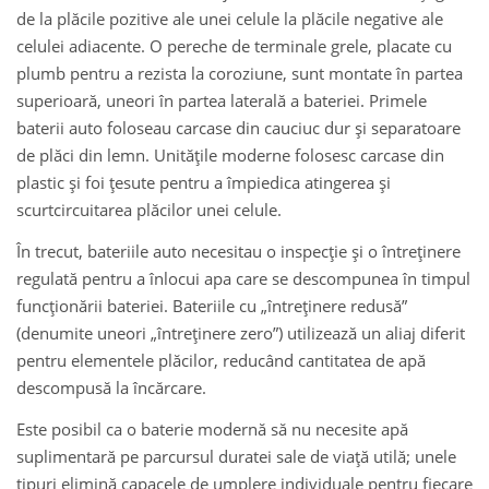
de la plăcile pozitive ale unei celule la plăcile negative ale
celulei adiacente. O pereche de terminale grele, placate cu
plumb pentru a rezista la coroziune, sunt montate în partea
superioară, uneori în partea laterală a bateriei. Primele
baterii auto foloseau carcase din cauciuc dur și separatoare
de plăci din lemn. Unitățile moderne folosesc carcase din
plastic și foi țesute pentru a împiedica atingerea și
scurtcircuitarea plăcilor unei celule.
În trecut, bateriile auto necesitau o inspecție și o întreținere
regulată pentru a înlocui apa care se descompunea în timpul
funcționării bateriei. Bateriile cu „întreținere redusă”
(denumite uneori „întreținere zero”) utilizează un aliaj diferit
pentru elementele plăcilor, reducând cantitatea de apă
descompusă la încărcare.
Este posibil ca o baterie modernă să nu necesite apă
suplimentară pe parcursul duratei sale de viață utilă; unele
tipuri elimină capacele de umplere individuale pentru fiecare