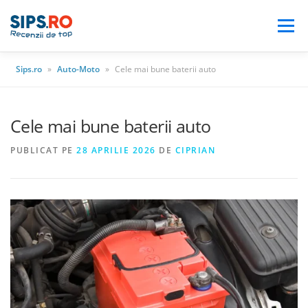
Meniu
Sips.ro
»
Auto-Moto
»
Cele mai bune baterii auto
BLOG
AUTO
CASA & GRADINA
Cele mai bune baterii auto
ELECTRONICE
ELECTROCASNICE
PUBLICAT PE
28 APRILIE 2026
DE
CIPRIAN