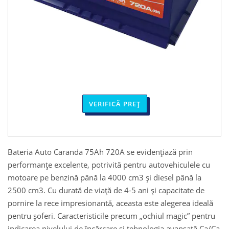
VERIFICĂ PREȚ
Bateria Auto Caranda 75Ah 720A se evidențiază prin
performanțe excelente, potrivită pentru autovehiculele cu
motoare pe benzină până la 4000 cm3 și diesel până la
2500 cm3. Cu durată de viață de 4-5 ani și capacitate de
pornire la rece impresionantă, aceasta este alegerea ideală
pentru șoferi. Caracteristicile precum „ochiul magic” pentru
indicarea nivelului de încărcare și tehnologia avansată Ca/Ca