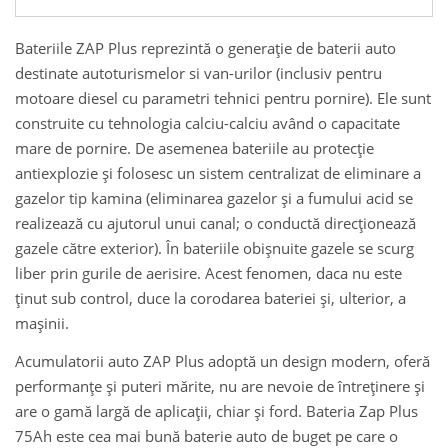
Bateriile ZAP Plus reprezintă o generație de baterii auto
destinate autoturismelor si van-urilor (inclusiv pentru
motoare diesel cu parametri tehnici pentru pornire). Ele sunt
construite cu tehnologia calciu-calciu având o capacitate
mare de pornire. De asemenea bateriile au protecție
antiexplozie și folosesc un sistem centralizat de eliminare a
gazelor tip kamina (eliminarea gazelor și a fumului acid se
realizează cu ajutorul unui canal; o conductă direcționează
gazele către exterior). În bateriile obișnuite gazele se scurg
liber prin gurile de aerisire. Acest fenomen, daca nu este
ținut sub control, duce la corodarea bateriei și, ulterior, a
mașinii.
Acumulatorii auto ZAP Plus adoptă un design modern, oferă
performanțe și puteri mărite, nu are nevoie de întreținere și
are o gamă largă de aplicații, chiar și ford. Bateria Zap Plus
75Ah este cea mai bună baterie auto de buget pe care o