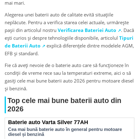
mai mari.
Alegerea unei baterii auto de calitate evită situațiile
neplăcute. Pentru a verifica starea celei actuale, urmărește
pașii din articolul nostru
Verificarea Bateriei Auto
. Dacă
ești curios și despre tehnologiile disponibile, articolul
Tipuri
de Baterii Auto
explică diferențele dintre modelele AGM,
EFB și standard.
Fie că aveți nevoie de o baterie auto care să funcționeze în
condiții de vreme rece sau la temperaturi extreme, aici o să
gasiți cele mai bune baterii auto 2026 pentru motoare diesel
și benzină.
Top cele mai bune baterii auto din
2026
Baterie auto Varta Silver 77AH
Cea mai bună baterie auto în general pentru motoare
diesel și benzină