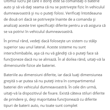
Ultimul lucru pe care îl doriți este să comandați o baterie
auto și să vă dați seama că nu se potrivește fizic în vehiculul
dumneavoastră și nu o puteți folosi. Verificați întotdeauna
de două ori dacă se potrivește înainte de a comanda și
analizați aceste trei specificații diferite pentru a vă asigura că
se va potrivi în vehiculul dumneavoastră.
În primul rând, vedeți dacă folosește un sistem cu stâlp
superior sau unul lateral. Aceste sisteme nu sunt
interschimbabile, așa că nu vă gândiți că o puteți face să
funcționeze dacă nu se aliniază. În al doilea rând, uitați-vă la
dimensiunile fizice ale bateriei.
Bateriile au dimensiuni diferite, iar dacă luați dimensiunea
greșită s-ar putea să nu puteți intra în compartimentul
bateriei din vehiculul dumneavoastră. În cele din urmă,
uitați-vă la dispozitivul de fixare. Există câteva stiluri diferite
de prindere și, deși majoritatea funcționează cu diferite
tipuri de baterii auto, nu toate sunt complet