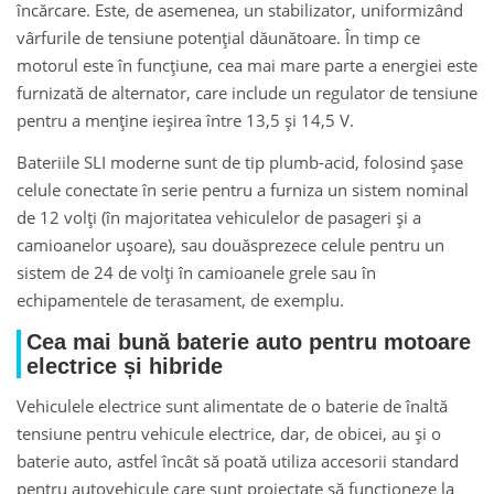
încărcare. Este, de asemenea, un stabilizator, uniformizând
vârfurile de tensiune potențial dăunătoare. În timp ce
motorul este în funcțiune, cea mai mare parte a energiei este
furnizată de alternator, care include un regulator de tensiune
pentru a menține ieșirea între 13,5 și 14,5 V.
Bateriile SLI moderne sunt de tip plumb-acid, folosind șase
celule conectate în serie pentru a furniza un sistem nominal
de 12 volți (în majoritatea vehiculelor de pasageri și a
camioanelor ușoare), sau douăsprezece celule pentru un
sistem de 24 de volți în camioanele grele sau în
echipamentele de terasament, de exemplu.
Cea mai bună baterie auto pentru motoare
electrice și hibride
Vehiculele electrice sunt alimentate de o baterie de înaltă
tensiune pentru vehicule electrice, dar, de obicei, au și o
baterie auto, astfel încât să poată utiliza accesorii standard
pentru autovehicule care sunt proiectate să funcționeze la