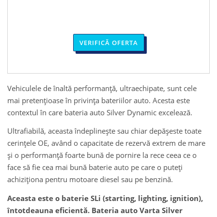
VERIFICĂ OFERTA
Vehiculele de înaltă performanță, ultraechipate, sunt cele
mai pretențioase în privința bateriilor auto. Acesta este
contextul în care bateria auto Silver Dynamic excelează.
Ultrafiabilă, aceasta îndeplinește sau chiar depășeste toate
cerințele OE, având o capacitate de rezervă extrem de mare
și o performanță foarte bună de pornire la rece ceea ce o
face să fie cea mai bună baterie auto pe care o puteți
achiziționa pentru motoare diesel sau pe benzină.
Aceasta este o baterie SLi (starting, lighting, ignition),
întotdeauna eficientă. Bateria auto Varta Silver