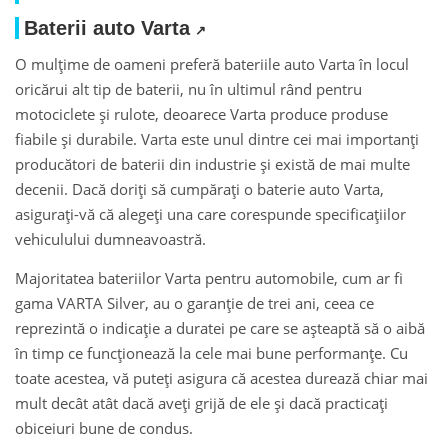
Baterii auto Varta
O mulțime de oameni preferă bateriile auto Varta în locul
oricărui alt tip de baterii, nu în ultimul rând pentru
motociclete și rulote, deoarece Varta produce produse
fiabile și durabile. Varta este unul dintre cei mai importanți
producători de baterii din industrie și există de mai multe
decenii. Dacă doriți să cumpărați o baterie auto Varta,
asigurați-vă că alegeți una care corespunde specificațiilor
vehiculului dumneavoastră.
Majoritatea bateriilor Varta pentru automobile, cum ar fi
gama VARTA Silver, au o garanție de trei ani, ceea ce
reprezintă o indicație a duratei pe care se așteaptă să o aibă
în timp ce funcționează la cele mai bune performanțe. Cu
toate acestea, vă puteți asigura că acestea durează chiar mai
mult decât atât dacă aveți grijă de ele și dacă practicați
obiceiuri bune de condus.