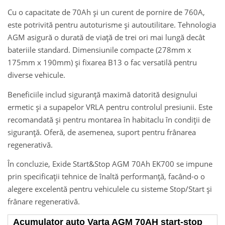
Cu o capacitate de 70Ah și un curent de pornire de 760A,
este potrivită pentru autoturisme și autoutilitare. Tehnologia
AGM asigură o durată de viață de trei ori mai lungă decât
bateriile standard. Dimensiunile compacte (278mm x
175mm x 190mm) și fixarea B13 o fac versatilă pentru
diverse vehicule.
Beneficiile includ siguranță maximă datorită designului
ermetic și a supapelor VRLA pentru controlul presiunii. Este
recomandată și pentru montarea în habitaclu în condiții de
siguranță. Oferă, de asemenea, suport pentru frânarea
regenerativă.
În concluzie, Exide Start&Stop AGM 70Ah EK700 se impune
prin specificații tehnice de înaltă performanță, facând-o o
alegere excelentă pentru vehiculele cu sisteme Stop/Start și
frânare regenerativă.
Acumulator auto Varta AGM 70AH start-stop