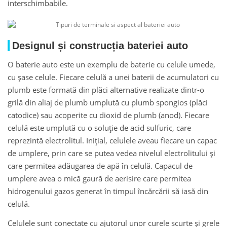
interschimbabile.
Designul și construcția bateriei auto
O baterie auto este un exemplu de baterie cu celule umede,
cu șase celule. Fiecare celulă a unei baterii de acumulatori cu
plumb este formată din plăci alternative realizate dintr-o
grilă din aliaj de plumb umplută cu plumb spongios (plăci
catodice) sau acoperite cu dioxid de plumb (anod). Fiecare
celulă este umplută cu o soluție de acid sulfuric, care
reprezintă electrolitul. Inițial, celulele aveau fiecare un capac
de umplere, prin care se putea vedea nivelul electrolitului și
care permitea adăugarea de apă în celulă. Capacul de
umplere avea o mică gaură de aerisire care permitea
hidrogenului gazos generat în timpul încărcării să iasă din
celulă.
Celulele sunt conectate cu ajutorul unor curele scurte și grele