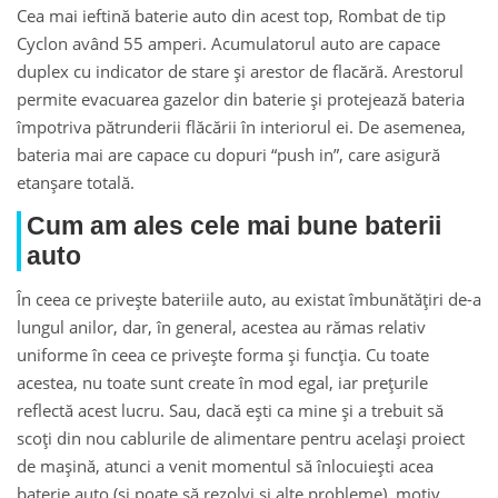
Cea mai ieftină baterie auto din acest top, Rombat de tip
Cyclon având 55 amperi. Acumulatorul auto are capace
duplex cu indicator de stare și arestor de flacără. Arestorul
permite evacuarea gazelor din baterie și protejează bateria
împotriva pătrunderii flăcării în interiorul ei. De asemenea,
bateria mai are capace cu dopuri “push in”, care asigură
etanșare totală.
Cum am ales cele mai bune baterii
auto
În ceea ce privește bateriile auto, au existat îmbunătățiri de-a
lungul anilor, dar, în general, acestea au rămas relativ
uniforme în ceea ce privește forma și funcția. Cu toate
acestea, nu toate sunt create în mod egal, iar prețurile
reflectă acest lucru. Sau, dacă ești ca mine și a trebuit să
scoți din nou cablurile de alimentare pentru același proiect
de mașină, atunci a venit momentul să înlocuiești acea
baterie auto (și poate să rezolvi și alte probleme), motiv