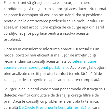
Este frustrant să găsești apa care se scurge din aerul
condiționat și să nu știi cum să oprești acest lucru. Nu numai
că poate fi deranjant să vezi apa picurând, dar și problema
poate duce la deteriorarea pardoselii sau a mobilierului. De
aceea, în acest articol vom explica de ce curge apa din aerul
condiționat și ce poți face pentru a rezolva această
problemă.
Dacă iei în considerare înlocuirea aparatului actual cu un
model portabil mai eficient și mai ușor de întreținut, îți
recomandăm să consulți această listă cu
cele mai bune
aparate de aer condiționat portabile
. Acolo vei găsi opțiuni
bine analizate care îți pot oferi confort termic fără bătăi de
cap legate de scurgerile de apă sau instalarea complicată.
Scurgerile de la aerul condiționat pot semnala obstrucții sau
defecte: verifică conductele de drenaj și curăță filtrele de
praf. Dacă te consulți cu probleme la centrala ta termică,
consultă
De Crește Presiunea în Centrală Termică
, care