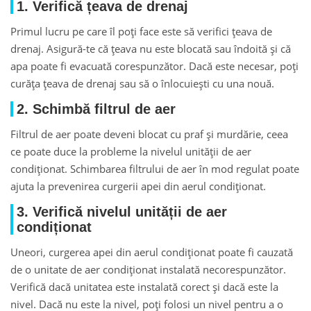
1. Verifică țeava de drenaj
Primul lucru pe care îl poți face este să verifici țeava de
drenaj. Asigură-te că țeava nu este blocată sau îndoită și că
apa poate fi evacuată corespunzător. Dacă este necesar, poți
curăța țeava de drenaj sau să o înlocuiești cu una nouă.
2. Schimbă filtrul de aer
Filtrul de aer poate deveni blocat cu praf și murdărie, ceea
ce poate duce la probleme la nivelul unității de aer
condiționat. Schimbarea filtrului de aer în mod regulat poate
ajuta la prevenirea curgerii apei din aerul condiționat.
3. Verifică nivelul unității de aer
condiționat
Uneori, curgerea apei din aerul condiționat poate fi cauzată
de o unitate de aer condiționat instalată necorespunzător.
Verifică dacă unitatea este instalată corect și dacă este la
nivel. Dacă nu este la nivel, poți folosi un nivel pentru a o