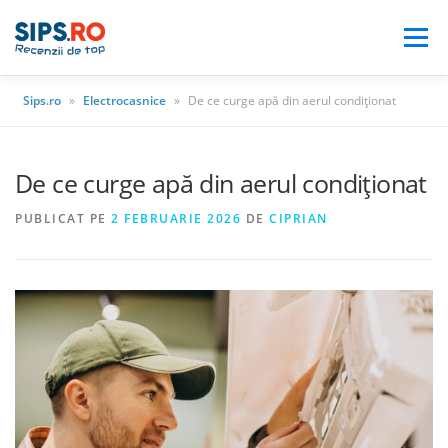
Meniu
Sips.ro
»
Electrocasnice
»
De ce curge apă din aerul condiționat
BLOG
AUTO
CASA & GRADINA
De ce curge apă din aerul condiționat
ELECTRONICE
ELECTROCASNICE
PUBLICAT PE
2 FEBRUARIE 2026
DE
CIPRIAN