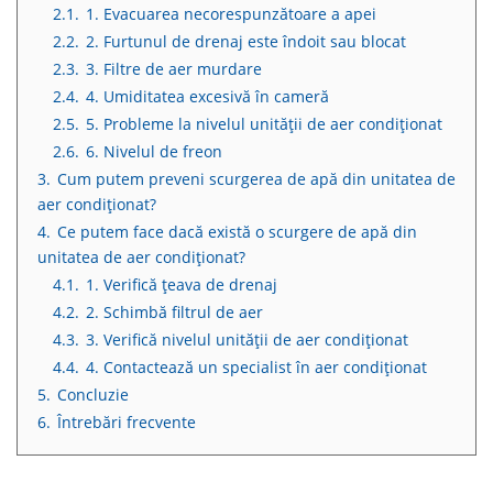
2.1.
1. Evacuarea necorespunzătoare a apei
2.2.
2. Furtunul de drenaj este îndoit sau blocat
2.3.
3. Filtre de aer murdare
2.4.
4. Umiditatea excesivă în cameră
2.5.
5. Probleme la nivelul unității de aer condiționat
2.6.
6. Nivelul de freon
3.
Cum putem preveni scurgerea de apă din unitatea de
aer condiționat?
4.
Ce putem face dacă există o scurgere de apă din
unitatea de aer condiționat?
4.1.
1. Verifică țeava de drenaj
4.2.
2. Schimbă filtrul de aer
4.3.
3. Verifică nivelul unității de aer condiționat
4.4.
4. Contactează un specialist în aer condiționat
5.
Concluzie
6.
Întrebări frecvente