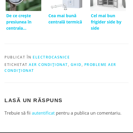
De ce crește
Cea mai bună
Cel mai bun
presiunea în
centrală termică
frigider side by
centrala
side
termică?
PUBLICAT ÎN
ELECTROCASNICE
ETICHETAT
AER CONDIȚIONAT
,
GHID
,
PROBLEME AER
CONDIȚIONAT
LASĂ UN RĂSPUNS
Trebuie să fii
autentificat
pentru a publica un comentariu.