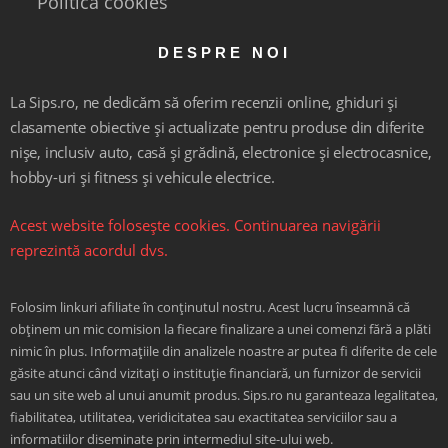
Politica cookies
DESPRE NOI
La Sips.ro, ne dedicăm să oferim recenzii online, ghiduri și
clasamente obiective și actualizate pentru produse din diferite
nișe, inclusiv auto, casă și grădină, electronice și electrocasnice,
hobby-uri și fitness și vehicule electrice.
Acest website folosește cookies. Continuarea navigării
reprezintă acordul dvs.
Folosim linkuri afiliate în conținutul nostru. Acest lucru înseamnă că
obținem un mic comision la fiecare finalizare a unei comenzi fără a plăti
nimic în plus. Informațiile din analizele noastre ar putea fi diferite de cele
găsite atunci când vizitați o instituție financiară, un furnizor de servicii
sau un site web al unui anumit produs. Sips.ro nu garanteaza legalitatea,
fiabilitatea, utilitatea, veridicitatea sau exactitatea serviciilor sau a
informatiilor diseminate prin intermediul site-ului web.