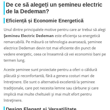
De ce să alegeți un șemineu electric
de la Dedeman?
Eficiență și Economie Energetică
Unul dintre principalele motive pentru care ar trebui să alegi
Șemineu Electric Dedeman
este eficiența sa energetică
remarcabilă. Pe măsură ce tehnologia avansează, șeminee
electrice Dedeman devin tot mai eficiente din punct de
vedere energetic, ceea ce înseamnă că vei economisi bani pe
termen lung.
Aceste șeminee sunt proiectate pentru a oferi o căldură
plăcută și reconfortantă, fără a genera costuri mari de
întreținere. Ele sunt o alternativă excelentă la șeminee
tradiționale, care pot necesita lemne sau cărbune și care
implică mai multe cheltuieli și mai mult efort pentru
întreținere.
Design Elegant și Versatilitate