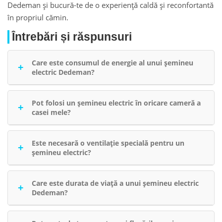
Dedeman și bucură-te de o experiență caldă și reconfortantă
în propriul cămin.
Întrebări și răspunsuri
Care este consumul de energie al unui șemineu
electric Dedeman?
Consumul de energie poate varia în funcție de model,
dar majoritatea șemineelor electrice sunt concepute
Pot folosi un șemineu electric în oricare cameră a
casei mele?
pentru a fi eficiente din punct de vedere energetic.
Puteți găsi informații detaliate în specificațiile
Da, majoritatea șemineelor electrice Dedeman sunt
produsului.
portabile și pot fi plasate în oricare cameră cu o priză
Este necesară o ventilație specială pentru un
șemineu electric?
electrică.
Nu, șemineele electrice Dedeman nu necesită ventilație
specială sau un cos de fum, deoarece nu produc emisii
Care este durata de viață a unui șemineu electric
Dedeman?
nocive.
Durata de viață a unui șemineu electric poate varia în