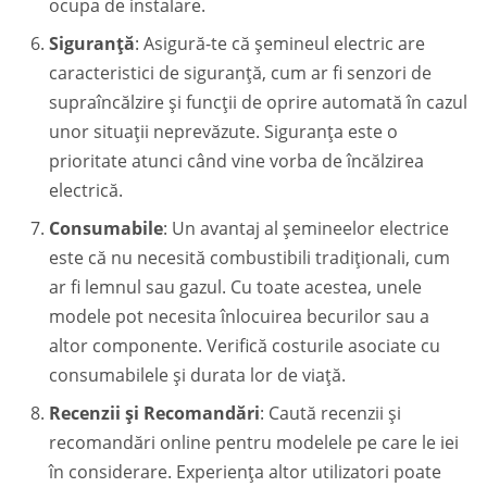
ocupa de instalare.
Siguranță
: Asigură-te că șemineul electric are
caracteristici de siguranță, cum ar fi senzori de
supraîncălzire și funcții de oprire automată în cazul
unor situații neprevăzute. Siguranța este o
prioritate atunci când vine vorba de încălzirea
electrică.
Consumabile
: Un avantaj al șemineelor electrice
este că nu necesită combustibili tradiționali, cum
ar fi lemnul sau gazul. Cu toate acestea, unele
modele pot necesita înlocuirea becurilor sau a
altor componente. Verifică costurile asociate cu
consumabilele și durata lor de viață.
Recenzii și Recomandări
: Caută recenzii și
recomandări online pentru modelele pe care le iei
în considerare. Experiența altor utilizatori poate