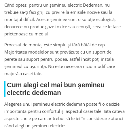
Când optezi pentru un șemineu electric Dedeman, nu
trebuie să-ți faci griji cu privire la emisiile nocive sau la
montajul dificil. Aceste șeminee sunt o soluție ecologică,
deoarece nu produc gaze toxice sau cenușă, ceea ce le face
prietenoase cu mediul.
Procesul de montaj este simplu și fără bătăi de cap.
Majoritatea modelelor sunt prevăzute cu un suport de
perete sau suport pentru podea, astfel încât poți instala
șemineul cu ușurință. Nu este necesară nicio modificare
majoră a casei tale.
Cum alegi cel mai bun șemineu
electric dedeman
Alegerea unui șemineu electric dedeman poate fi o decizie
importantă pentru confortul și aspectul casei tale. Iată câteva
aspecte cheie pe care ar trebui să le iei în considerare atunci
când alegi un șemineu electric: