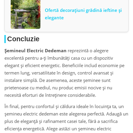
Ofertă decorațiuni grădină ieftine și
elegante
Concluzie
Șemineul Electric Dedeman
reprezintă o alegere
excelentă pentru a-ți îmbunătăți casa cu un dispozitiv
elegant și eficient energetic. Beneficiile includ economie pe
termen lung, versatilitate în design, control avansat și
instalare simplă. De asemenea, aceste șeminee sunt
prietenoase cu mediul, nu produc emisii nocive și nu
necesită eforturi de întreținere considerabile.
În final, pentru confortul și căldura ideale în locuința ta, un
șemineu electric dedeman este alegerea perfectă. Adaugă un
plus de eleganță și rafinament casei tale, fără a sacrifica
eficiența energetică. Alege astăzi un șemineu electric