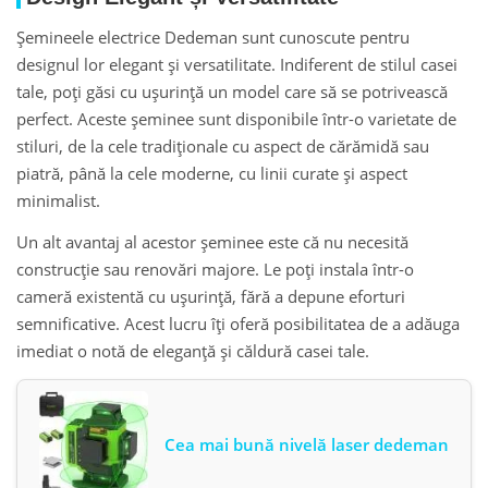
Șemineele electrice Dedeman sunt cunoscute pentru
designul lor elegant și versatilitate. Indiferent de stilul casei
tale, poți găsi cu ușurință un model care să se potrivească
perfect. Aceste șeminee sunt disponibile într-o varietate de
stiluri, de la cele tradiționale cu aspect de cărămidă sau
piatră, până la cele moderne, cu linii curate și aspect
minimalist.
Un alt avantaj al acestor șeminee este că nu necesită
construcție sau renovări majore. Le poți instala într-o
cameră existentă cu ușurință, fără a depune eforturi
semnificative. Acest lucru îți oferă posibilitatea de a adăuga
imediat o notă de eleganță și căldură casei tale.
Cea mai bună nivelă laser dedeman