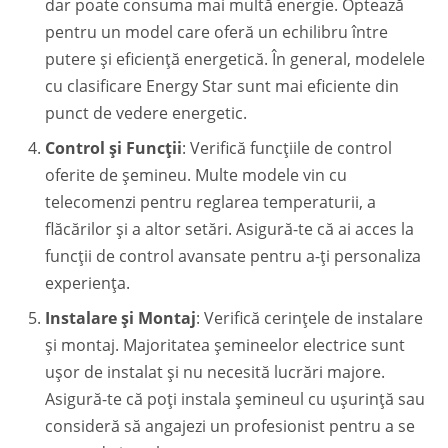
dar poate consuma mai multă energie. Optează
pentru un model care oferă un echilibru între
putere și eficiență energetică. În general, modelele
cu clasificare Energy Star sunt mai eficiente din
punct de vedere energetic.
Control și Funcții
: Verifică funcțiile de control
oferite de șemineu. Multe modele vin cu
telecomenzi pentru reglarea temperaturii, a
flăcărilor și a altor setări. Asigură-te că ai acces la
funcții de control avansate pentru a-ți personaliza
experiența.
Instalare și Montaj
: Verifică cerințele de instalare
și montaj. Majoritatea șemineelor electrice sunt
ușor de instalat și nu necesită lucrări majore.
Asigură-te că poți instala șemineul cu ușurință sau
consideră să angajezi un profesionist pentru a se