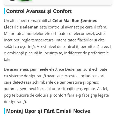
Control Avansat și Confort
Un alt aspect remarcabil al
Celui Mai Bun Șemineu
Electric Dedeman
este controlul avansat pe care îl oferă.
Majoritatea modelelor vin echipate cu telecomenzi, astfel
încât poți regla temperatura, intensitatea flăcărilor și alte
setări cu ușurință. Acest nivel de control îți permite să creezi
o ambianță plăcută în locuința ta, indiferent de preferințele
tale.
De asemenea, șemineele electrice Dedeman sunt echipate
cu sisteme de siguranță avansate. Acestea includ senzori
care detectează schimbările de temperatură și opresc
automat șemineul în cazul unor situații neașteptate. Astfel,
poți te bucura de căldură și confort fără a-ți face griji legate
de siguranță.
Montaj Ușor și Fără Emisii Nocive