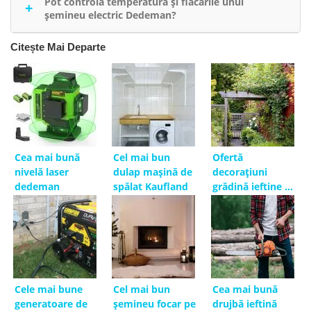
funcție de utilizare și de întreținere, dar majoritatea
Pot controla temperatura și flacările unui
șemineu electric Dedeman?
modelelor de calitate oferite de Dedeman sunt
construite pentru a dura mulți ani.
Da, majoritatea șemineelor electrice Dedeman vin cu
Citește Mai Departe
opțiuni de control al temperaturii și flăcărilor,
permițându-vă să personalizați experiența
dumneavoastră.
Cea mai bună
Cel mai bun
Ofertă
nivelă laser
dulap maşină de
decorațiuni
dedeman
spălat Kaufland
grădină ieftine și
elegante
Cele mai bune
Cel mai bun
Cea mai bună
generatoare de
șemineu focar pe
drujbă ieftină