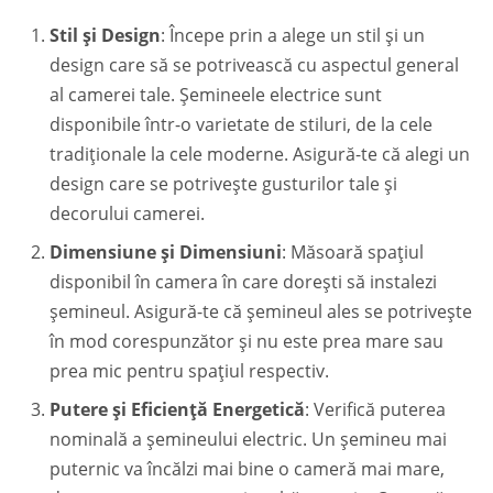
Stil și Design
: Începe prin a alege un stil și un
design care să se potrivească cu aspectul general
al camerei tale. Șemineele electrice sunt
disponibile într-o varietate de stiluri, de la cele
tradiționale la cele moderne. Asigură-te că alegi un
design care se potrivește gusturilor tale și
decorului camerei.
Dimensiune și Dimensiuni
: Măsoară spațiul
disponibil în camera în care dorești să instalezi
șemineul. Asigură-te că șemineul ales se potrivește
în mod corespunzător și nu este prea mare sau
prea mic pentru spațiul respectiv.
Putere și Eficiență Energetică
: Verifică puterea
nominală a șemineului electric. Un șemineu mai
puternic va încălzi mai bine o cameră mai mare,