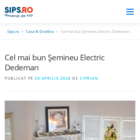
Meniu
Sips.ro
»
Casa & Gradina
»
Cel mai bun Șemineu Electric Dedeman
BLOG
AUTO
CASA & GRADINA
Cel mai bun Șemineu Electric
ELECTRONICE
ELECTROCASNICE
Dedeman
PUBLICAT PE
28 APRILIE 2026
DE
CIPRIAN