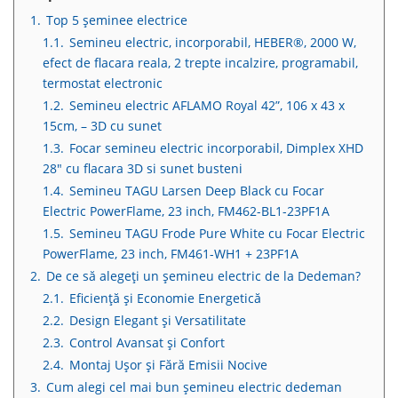
1.
Top 5 șeminee electrice
1.1.
Semineu electric, incorporabil, HEBER®, 2000 W,
efect de flacara reala, 2 trepte incalzire, programabil,
termostat electronic
1.2.
Semineu electric AFLAMO Royal 42”, 106 x 43 x
15cm, – 3D cu sunet
1.3.
Focar semineu electric incorporabil, Dimplex XHD
28″ cu flacara 3D si sunet busteni
1.4.
Semineu TAGU Larsen Deep Black cu Focar
Electric PowerFlame, 23 inch, FM462-BL1-23PF1A
1.5.
Semineu TAGU Frode Pure White cu Focar Electric
PowerFlame, 23 inch, FM461-WH1 + 23PF1A
2.
De ce să alegeți un șemineu electric de la Dedeman?
2.1.
Eficiență și Economie Energetică
2.2.
Design Elegant și Versatilitate
2.3.
Control Avansat și Confort
2.4.
Montaj Ușor și Fără Emisii Nocive
3.
Cum alegi cel mai bun șemineu electric dedeman