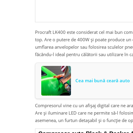
Procraft LK400 este considerat cel mai bun comp
top. Are o putere de 400W și poate produce un de
umflarea anvelopelor sau folosirea sculelor pn
făcându-l ideal pentru călătorii sau utilizare în 
Cea mai bună ceară auto
Compresorul vine cu un afișaj digital care ne arat
Are și iluminare LED care ne permite să-l folosi
asemenea, un furtun detașabil și o funcție de opri