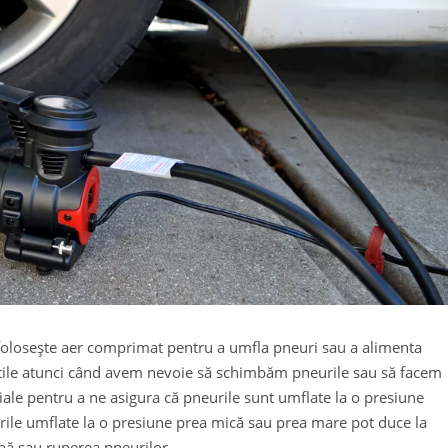
folosește aer comprimat pentru a umfla pneuri sau a alimenta
utile atunci când avem nevoie să schimbăm pneurile sau să facem
ale pentru a ne asigura că pneurile sunt umflate la o presiune
ile umflate la o presiune prea mică sau prea mare pot duce la
ă sau ruperea pneurilor.