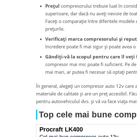
Prețul
compresorului trebuie luat în consi
superioare, dar dacă nu aveți nevoie de toat
Faceți o comparație între diferitele modele di
prețurile.
Verificați marca compresorului și reput
încredere poate fi mai sigur și poate avea 
Gândiți-vă la scopul pentru care îl veți f
compresor mai mic poate fi suficient. Pe de a
mai mari, ar putea fi necesar să optați pen
În general, alegeți un compresor auto 12v care ar
materiale de calitate și are un preț accesibil. F
pentru autovehiculul dvs. și vă va face viața ma
Top cele mai bune comp
Procraft LK400
Cel mai bun compresor auto 12v