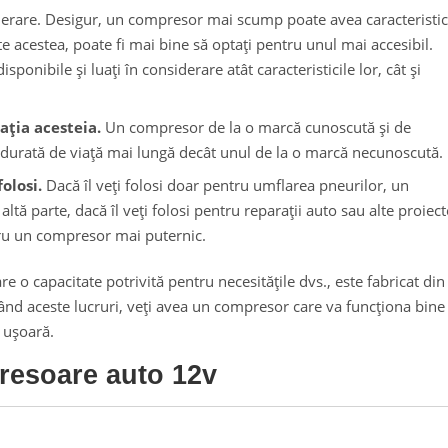
derare. Desigur, un compresor mai scump poate avea caracteristic
e acestea, poate fi mai bine să optați pentru unul mai accesibil.
sponibile și luați în considerare atât caracteristicile lor, cât și
ația acesteia.
Un compresor de la o marcă cunoscută și de
o durată de viață mai lungă decât unul de la o marcă necunoscută.
olosi.
Dacă îl veți folosi doar pentru umflarea pneurilor, un
ltă parte, dacă îl veți folosi pentru reparații auto sau alte proiect
tru un compresor mai puternic.
e o capacitate potrivită pentru necesitățile dvs., este fabricat din
ăcând aceste lucruri, veți avea un compresor care va funcționa bine
i ușoară.
resoare auto 12v