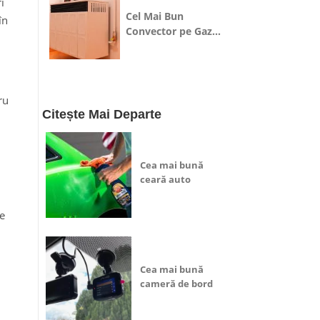
i
Cel Mai Bun
în
Convector pe Gaz
Dedeman
ru
Citește Mai Departe
Cea mai bună
ceară auto
ce
Cea mai bună
cameră de bord