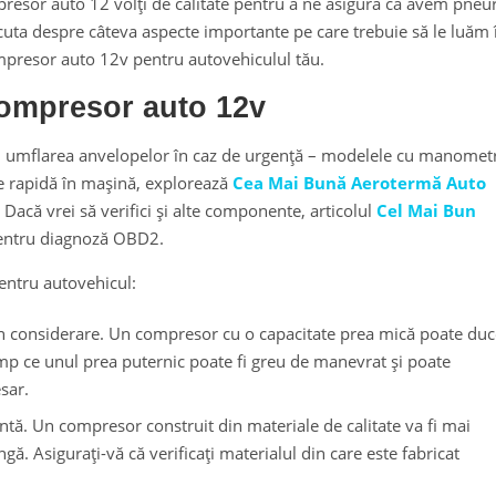
esor auto 12 volți de calitate pentru a ne asigura că avem pneur
iscuta despre câteva aspecte importante pe care trebuie să le luăm 
presor auto 12v pentru autovehiculul tău.
compresor auto 12v
ru umflarea anvelopelor în caz de urgență – modelele cu manomet
ire rapidă în mașină, explorează
Cea Mai Bună Aerotermă Auto
 Dacă vrei să verifici și alte componente, articolul
Cel Mai Bun
entru diagnoză OBD2.
entru autovehicul:
în considerare. Un compresor cu o capacitate prea mică poate du
mp ce unul prea puternic poate fi greu de manevrat și poate
sar.
ă. Un compresor construit din materiale de calitate va fi mai
gă. Asigurați-vă că verificați materialul din care este fabricat