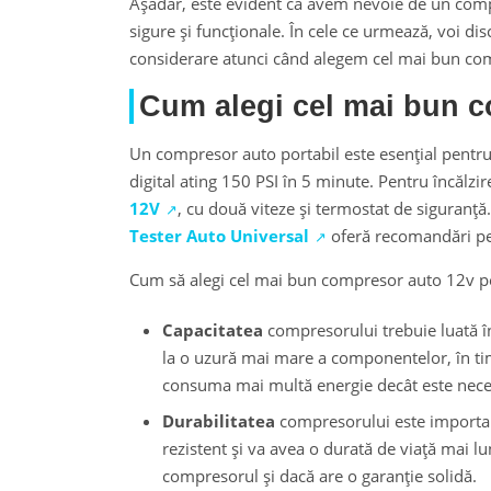
Așadar, este evident că avem nevoie de un compr
sigure și funcționale. În cele ce urmează, voi d
considerare atunci când alegem cel mai bun com
Cum alegi cel mai bun 
Un compresor auto portabil este esențial pent
digital ating 150 PSI în 5 minute. Pentru încălz
12V
, cu două viteze și termostat de siguranță.
Tester Auto Universal
oferă recomandări p
Cum să alegi cel mai bun compresor auto 12v p
Capacitatea
compresorului trebuie luată 
la o uzură mai mare a componentelor, în ti
consuma mai multă energie decât este nece
Durabilitatea
compresorului este important
rezistent și va avea o durată de viață mai lun
compresorul și dacă are o garanție solidă.