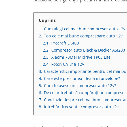
Cuprins
1.
Cum alegi cel mai bun compresor auto 12v
2.
Top cele mai bune compresoare auto 12v
2.1.
Procraft LK400
2.2.
Compresor auto Black & Decker ASI200
2.3.
Xiaomi 70Mai Midrive TP03 Lite
2.4.
Foton CA-818 12V
3.
Caracteristici importante pentru cel mai b
4.
Care este presiunea ideală în anvelope?
5.
Cum folosesc un compresor auto 12v?
6.
De ce ar trebui să cumpărați un compresor
7.
Concluzie despre cel mai bun compresor a
8.
Întrebări frecvente compresor auto 12v