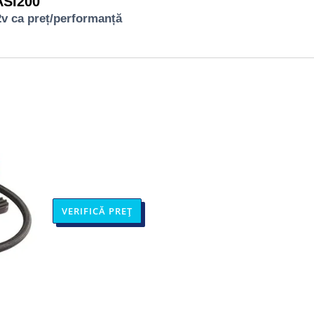
ASI200
2v ca preț/performanță
VERIFICĂ PREȚ