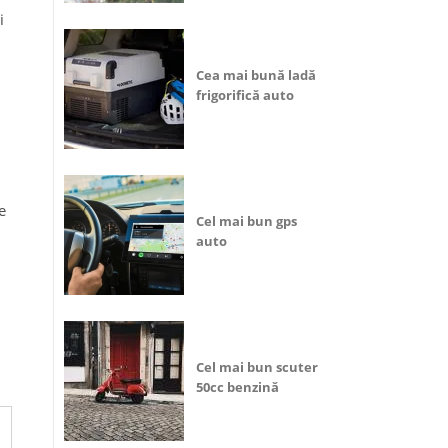
i
Cea mai bună ladă
frigorifică auto
e
Cel mai bun gps
auto
Cel mai bun scuter
50cc benzină