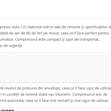
resor auto 12v datorită mărcii sale de renume și specificațiilor 
bit de aer de 80 de litri pe minut, ceea ce îl face perfect pentru
eumatice. Compresorul este compact și ușor de transportat,
caz de urgență.
ă nivelul de presiune din anvelope, ceea ce îl face ușor de utilizat
m în condiții de lumină slabă sau întuneric. Compresorul are, de
re automată, ceea ce îl face mai versatil și mai sigur de utilizat.